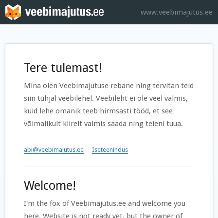
www.veebimajutus.ee
Tere tulemast!
Mina olen Veebimajutuse rebane ning tervitan teid
siin tühjal veebilehel. Veebileht ei ole veel valmis,
kuid lehe omanik teeb hirmsasti tööd, et see
võimalikult kiirelt valmis saada ning teieni tuua.
abi@veebimajutus.ee
Iseteenindus
Welcome!
I'm the fox of Veebimajutus.ee and welcome you
here. Website is not ready yet, but the owner of